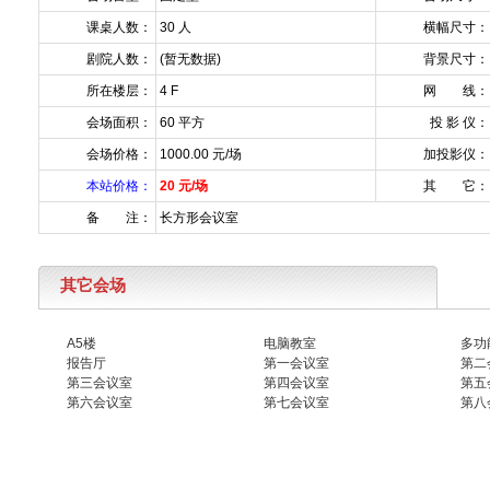
课桌人数：
30 人
横幅尺寸：
剧院人数：
(暂无数据)
背景尺寸：
所在楼层：
4 F
网 线：
会场面积：
60 平方
投 影 仪：
会场价格：
1000.00 元/场
加投影仪：
本站价格：
20 元/场
其 它：
备 注：
长方形会议室
其它会场
A5楼
电脑教室
多功
报告厅
第一会议室
第二
第三会议室
第四会议室
第五
第六会议室
第七会议室
第八